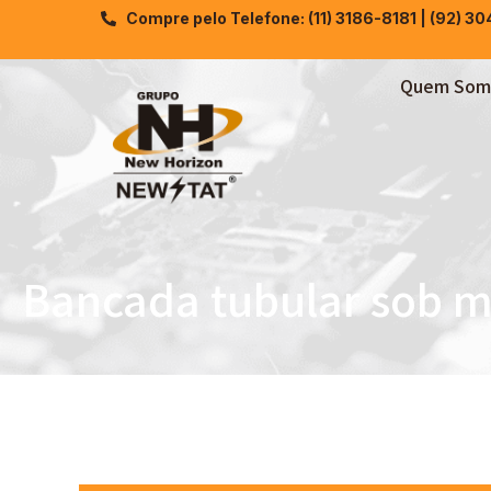
Compre pelo Telefone: (11) 3186-8181 | (92) 3
Quem Som
Bancada tubular sob 