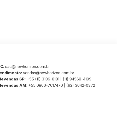
C:
sac@newhorizon.com.br
endimento:
vendas@newhorizon.com.br
levendas SP:
+55 (11) 3186-8181 | (11) 94568-4199
levendas AM:
+55 0800-7017470 | (92) 3042-0372