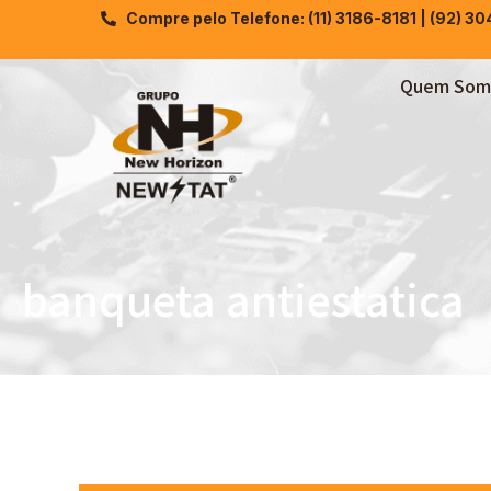
Compre pelo Telefone: (11) 3186-8181 | (92) 3
Quem Som
banqueta antiestatica