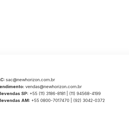
C:
sac@newhorizon.com.br
endimento:
vendas@newhorizon.com.br
levendas SP:
+55 (11) 3186-8181 | (11) 94568-4199
levendas AM:
+55 0800-7017470 | (92) 3042-0372