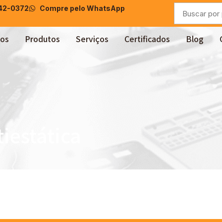
042-0372
Compre pelo WhatsApp
os
Produtos
Serviços
Certificados
Blog
iestática