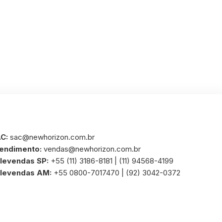
C:
sac@newhorizon.com.br
endimento:
vendas@newhorizon.com.br
levendas SP:
+55 (11) 3186-8181 | (11) 94568-4199
levendas AM:
+55 0800-7017470 | (92) 3042-0372