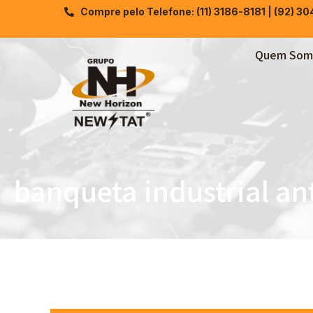
Compre pelo Telefone: (11) 3186-8181 | (92) 3
Quem Som
banqueta industrial ant