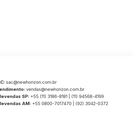
C:
sac@newhorizon.com.br
endimento:
vendas@newhorizon.com.br
levendas SP:
+55 (11) 3186-8181 | (11) 94568-4199
levendas AM:
+55 0800-7017470 | (92) 3042-0372