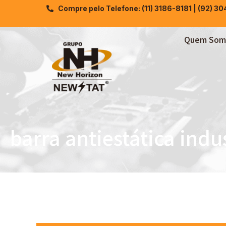
Compre pelo Telefone: (11) 3186-8181 | (92) 3
Quem Som
barra antiestática indus