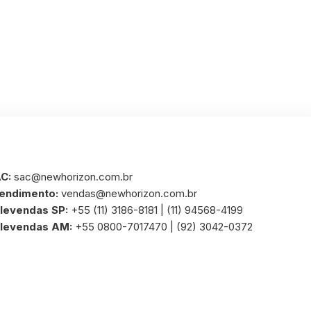
C:
sac@newhorizon.com.br
endimento:
vendas@newhorizon.com.br
levendas SP:
+55 (11) 3186-8181 | (11) 94568-4199
levendas AM:
+55 0800-7017470 | (92) 3042-0372