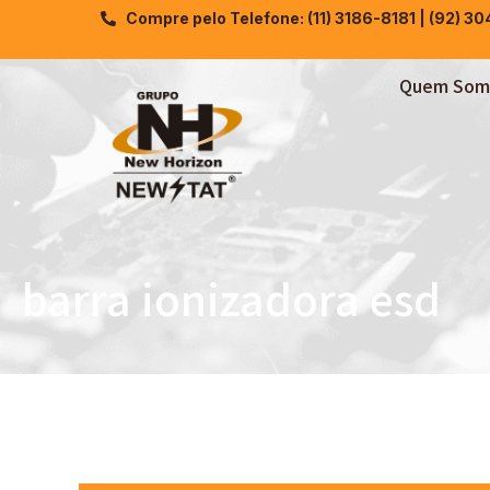
Compre pelo Telefone: (11) 3186-8181 | (92) 3
Quem Som
barra ionizadora esd