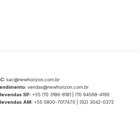
C:
sac@newhorizon.com.br
endimento:
vendas@newhorizon.com.br
levendas SP:
+55 (11) 3186-8181 | (11) 94568-4199
levendas AM:
+55 0800-7017470 | (92) 3042-0372