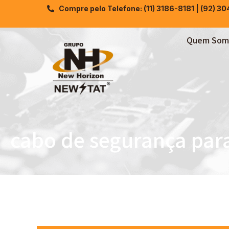
Compre pelo Telefone: (11) 3186-8181 | (92) 3
Quem Som
cabo de segurança par