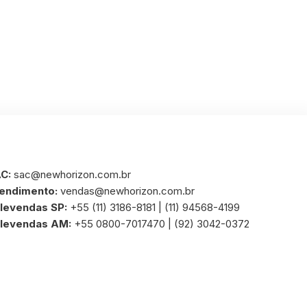
C:
sac@newhorizon.com.br
endimento:
vendas@newhorizon.com.br
levendas SP:
+55 (11) 3186-8181 | (11) 94568-4199
levendas AM:
+55 0800-7017470 | (92) 3042-0372