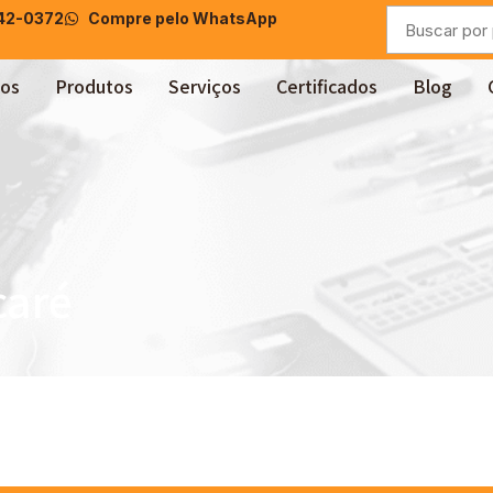
042-0372
Compre pelo WhatsApp
os
Produtos
Serviços
Certificados
Blog
caré