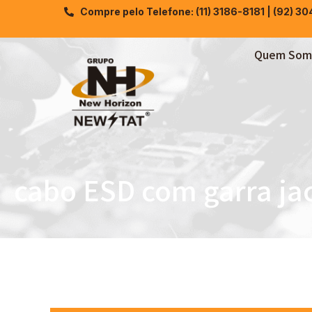
Compre pelo Telefone: (11) 3186-8181 | (92) 3
Quem Som
cabo ESD com garra ja