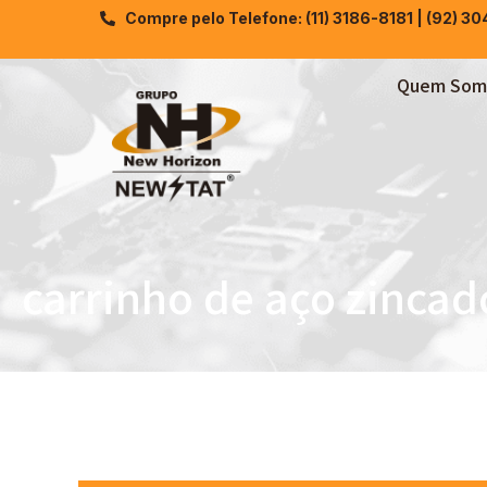
Compre pelo Telefone: (11) 3186-8181 | (92) 3
Quem Som
carrinho de aço zincad