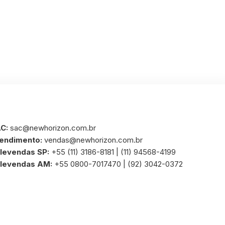
C:
sac@newhorizon.com.br
endimento:
vendas@newhorizon.com.br
levendas SP:
+55 (11) 3186-8181 | (11) 94568-4199
levendas AM:
+55 0800-7017470 | (92) 3042-0372