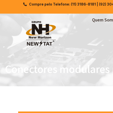
Compre pelo Telefone: (11) 3186-8181 | (92) 3
Quem Som
Conectores modulares