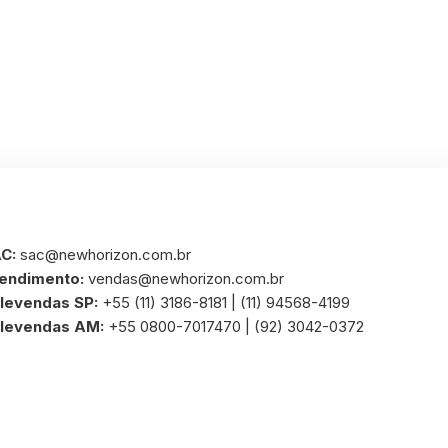
C:
sac@newhorizon.com.br
endimento:
vendas@newhorizon.com.br
levendas SP:
+55 (11) 3186-8181 | (11) 94568-4199
levendas AM:
+55 0800-7017470 | (92) 3042-0372