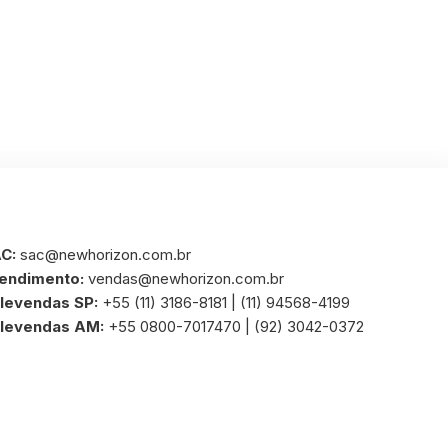
C:
sac@newhorizon.com.br
endimento:
vendas@newhorizon.com.br
levendas SP:
+55 (11) 3186-8181 | (11) 94568-4199
levendas AM:
+55 0800-7017470 | (92) 3042-0372