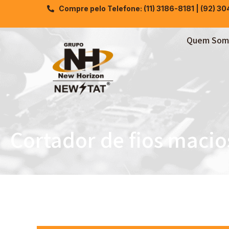
Compre pelo Telefone: (11) 3186-8181 | (92) 3
Quem Som
Cortador de fios maci