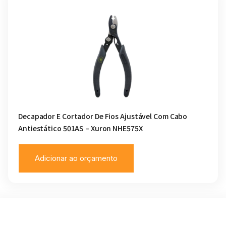
Decapador E Cortador De Fios Ajustável Com Cabo
Antiestático 501AS – Xuron NHE575X
Adicionar ao orçamento