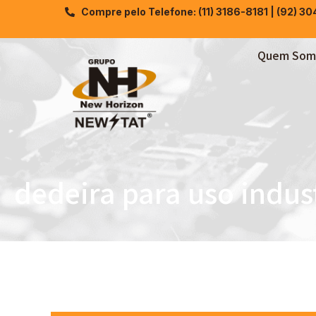
Compre pelo Telefone: (11) 3186-8181 | (92) 3
Quem Som
dedeira para uso indust