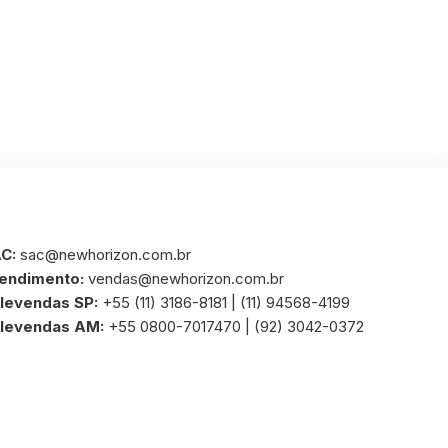
C:
sac@newhorizon.com.br
endimento:
vendas@newhorizon.com.br
levendas SP:
+55 (11) 3186-8181 | (11) 94568-4199
levendas AM:
+55 0800-7017470 | (92) 3042-0372