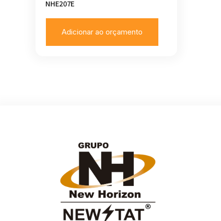
NHE207E
Adicionar ao orçamento