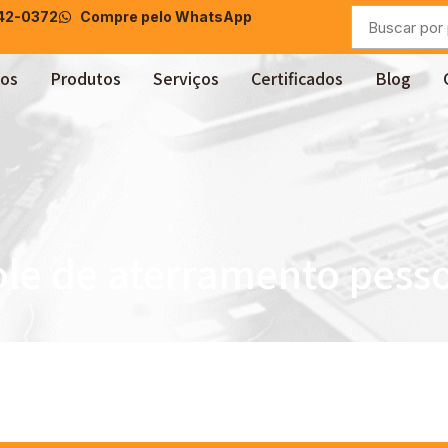
042-0372
Compre pelo WhatsApp
os
Produtos
Serviços
Certificados
Blog
le de aterramento pess