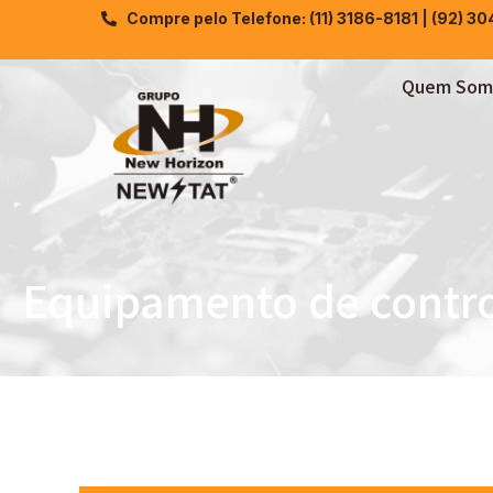
Compre pelo Telefone: (11) 3186-8181 | (92) 3
Quem Som
Equipamento de contro