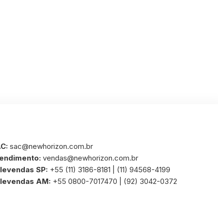
C:
sac@newhorizon.com.br
endimento:
vendas@newhorizon.com.br
levendas SP:
+55 (11) 3186-8181 | (11) 94568-4199
levendas AM:
+55 0800-7017470 | (92) 3042-0372