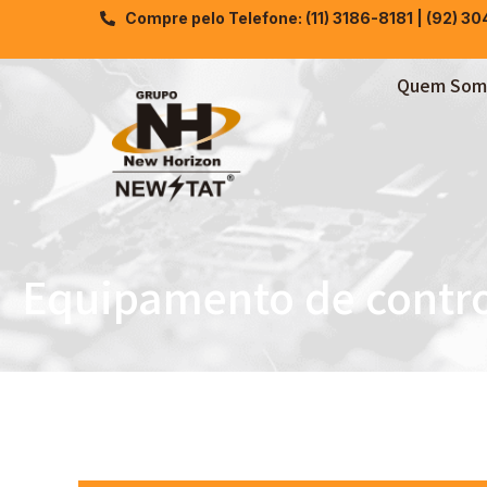
Compre pelo Telefone: (11) 3186-8181 | (92) 3
Quem Som
Equipamento de control