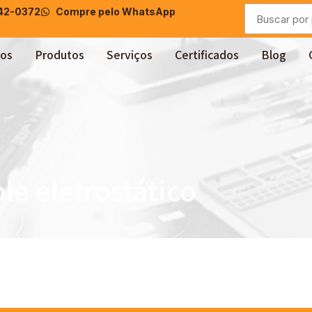
042-0372
Compre pelo WhatsApp
os
Produtos
Serviços
Certificados
Blog
e eletrostático