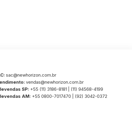
C:
sac@newhorizon.com.br
endimento:
vendas@newhorizon.com.br
levendas SP:
+55 (11) 3186-8181 | (11) 94568-4199
levendas AM:
+55 0800-7017470 | (92) 3042-0372