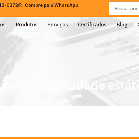
042-0372
Compre pelo WhatsApp
os
Produtos
Serviços
Certificados
Blog
o de eletricidade estát