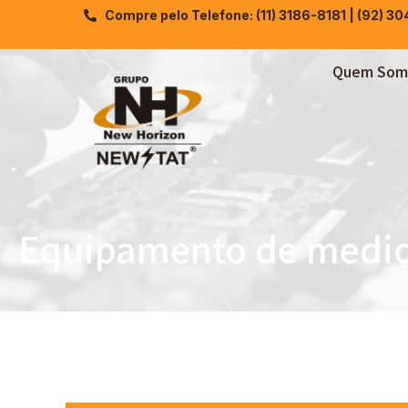
Compre pelo Telefone: (11) 3186-8181 | (92) 3
Quem Som
Equipamento de mediçã