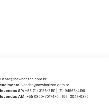
C:
sac@newhorizon.com.br
endimento:
vendas@newhorizon.com.br
levendas SP:
+55 (11) 3186-8181 | (11) 94568-4199
levendas AM:
+55 0800-7017470 | (92) 3042-0372