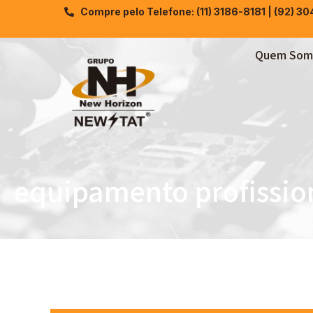
Compre pelo Telefone: (11) 3186-8181 | (92) 3
Quem Som
equipamento profission