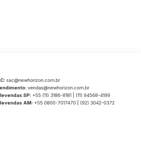
C:
sac@newhorizon.com.br
endimento:
vendas@newhorizon.com.br
levendas SP:
+55 (11) 3186-8181 | (11) 94568-4199
levendas AM:
+55 0800-7017470 | (92) 3042-0372