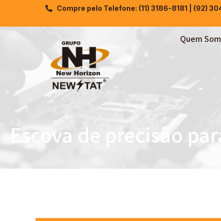
Compre pelo Telefone: (11) 3186-8181 | (92) 3
Quem Som
Escova de precisão par