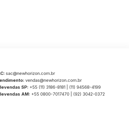
C:
sac@newhorizon.com.br
endimento:
vendas@newhorizon.com.br
levendas SP:
+55 (11) 3186-8181 | (11) 94568-4199
levendas AM:
+55 0800-7017470 | (92) 3042-0372