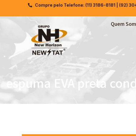
Compre pelo Telefone: (11) 3186-8181 | (92) 3
Quem Som
espuma EVA preta cond