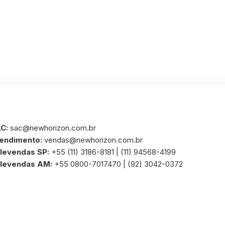
C:
sac@newhorizon.com.br
endimento:
vendas@newhorizon.com.br
levendas SP:
+55 (11) 3186-8181 | (11) 94568-4199
levendas AM:
+55 0800-7017470 | (92) 3042-0372