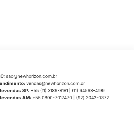
C:
sac@newhorizon.com.br
endimento:
vendas@newhorizon.com.br
levendas SP:
+55 (11) 3186-8181 | (11) 94568-4199
levendas AM:
+55 0800-7017470 | (92) 3042-0372