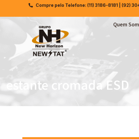
Compre pelo Telefone: (11) 3186-8181 | (92) 3
Quem Som
estante cromada ESD