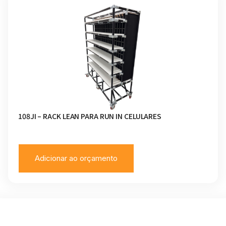
108JI – RACK LEAN PARA RUN IN CELULARES
Adicionar ao orçamento