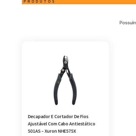
PRODUTOS
Possuím
Decapador E Cortador De Fios
Ajustável Com Cabo Antiestático
501AS – Xuron NHE575X