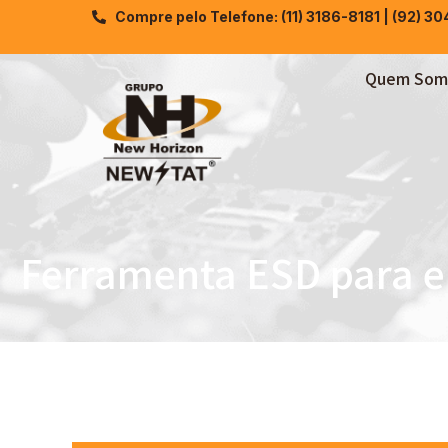
Compre pelo Telefone: (11) 3186-8181 | (92) 3
Quem Som
Ferramenta ESD para e