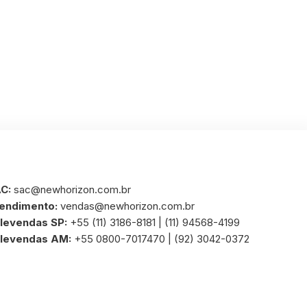
C:
sac@newhorizon.com.br
endimento:
vendas@newhorizon.com.br
levendas SP:
+55 (11) 3186-8181 | (11) 94568-4199
levendas AM:
+55 0800-7017470 | (92) 3042-0372