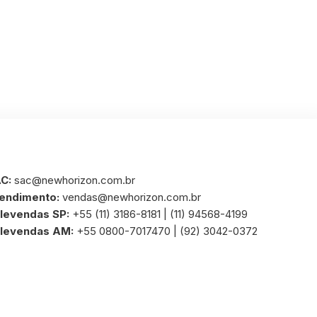
C:
sac@newhorizon.com.br
endimento:
vendas@newhorizon.com.br
levendas SP:
+55 (11) 3186-8181 | (11) 94568-4199
levendas AM:
+55 0800-7017470 | (92) 3042-0372