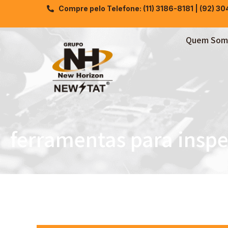
Compre pelo Telefone: (11) 3186-8181 | (92) 3
Quem Som
ferramentas para inspe