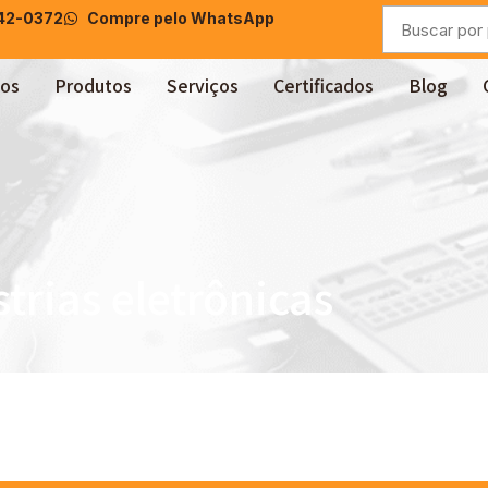
042-0372
Compre pelo WhatsApp
os
Produtos
Serviços
Certificados
Blog
trias eletrônicas