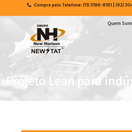
Compre pelo Telefone: (11) 3186-8181 | (92) 3
Quem Som
Projeto Lean para indús