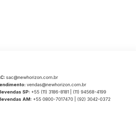
C:
sac@newhorizon.com.br
endimento:
vendas@newhorizon.com.br
levendas SP:
+55 (11) 3186-8181 | (11) 94568-4199
levendas AM:
+55 0800-7017470 | (92) 3042-0372