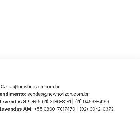
C:
sac@newhorizon.com.br
endimento:
vendas@newhorizon.com.br
levendas SP:
+55 (11) 3186-8181 | (11) 94568-4199
levendas AM:
+55 0800-7017470 | (92) 3042-0372