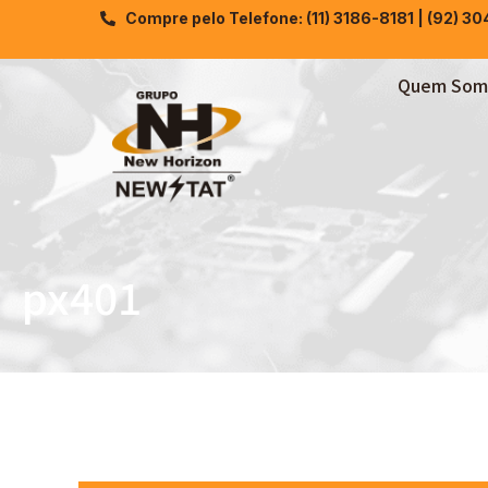
Compre pelo Telefone: (11) 3186-8181 | (92) 3
Quem Som
px401