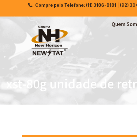
Compre pelo Telefone: (11) 3186-8181 | (92) 3
Quem Som
xst-80g unidade de ret