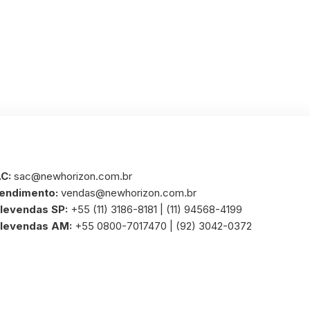
C:
sac@newhorizon.com.br
endimento:
vendas@newhorizon.com.br
levendas SP:
+55 (11) 3186-8181 | (11) 94568-4199
levendas AM:
+55 0800-7017470 | (92) 3042-0372