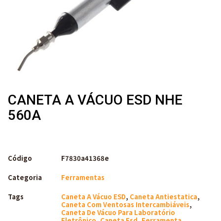
CANETA A VÁCUO ESD NHE
560A
Código
F7830a41368e
Categoria
Ferramentas
Tags
Caneta A Vácuo ESD
,
Caneta Antiestatica
,
Caneta Com Ventosas Intercambiáveis
,
Caneta De Vácuo Para Laboratório
Eletrônico
,
Caneta Esd
,
Ferramenta