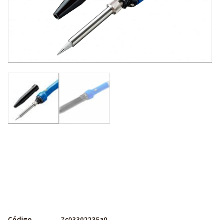
Código
7c03302235a0