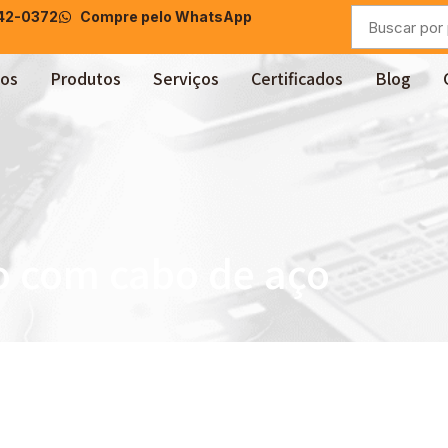
042-0372
Compre pelo WhatsApp
os
Produtos
Serviços
Certificados
Blog
o com cabo de aço