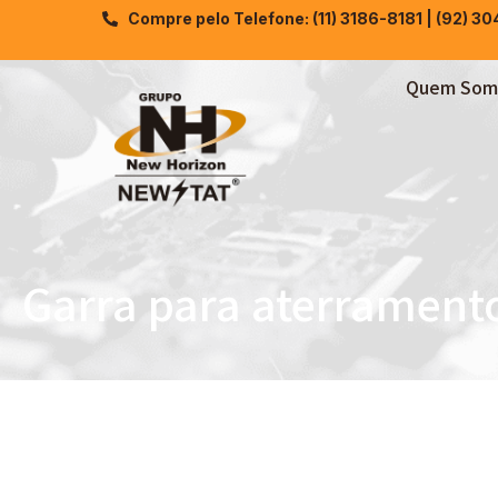
Compre pelo Telefone: (11) 3186-8181 | (92) 3
Quem Som
Garra para aterrament