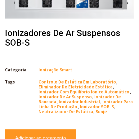
Ionizadores De Ar Suspensos
SOB-S
Categoria
Ionização Smart
Tags
Controle De Estática Em Laboratório
,
Eliminador De Eletricidade Estática
,
Ionizador Com Equilíbrio Iônico Automático
,
Ionizador De Ar Suspenso
,
Ionizador De
Bancada
,
Ionizador Industrial
,
Ionizador Para
Linha De Produção
,
Ionizador SOB-S
,
Neutralizador De Estática
,
Sunje
Adicionar ao orçamento