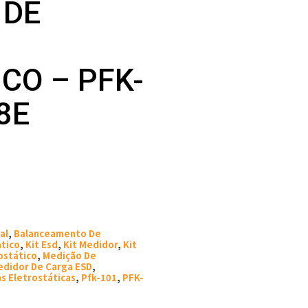
 DE
CO – PFK-
8E
al
,
Balanceamento De
atico
,
Kit Esd
,
Kit Medidor
,
Kit
ostático
,
Medição De
didor De Carga ESD
,
 Eletrostáticas
,
Pfk-101
,
PFK-