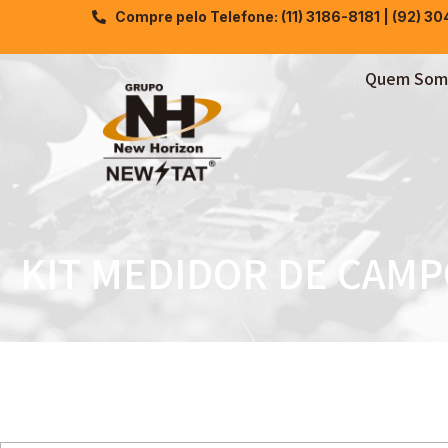
Compre pelo Telefone: (11) 3186-8181 | (92) 3
Quem Som
KIT MEDIDOR DE CAMP