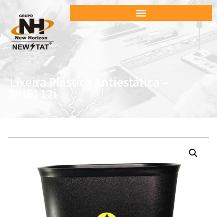
Lixeira Plástica Antiestática –
NHE112i