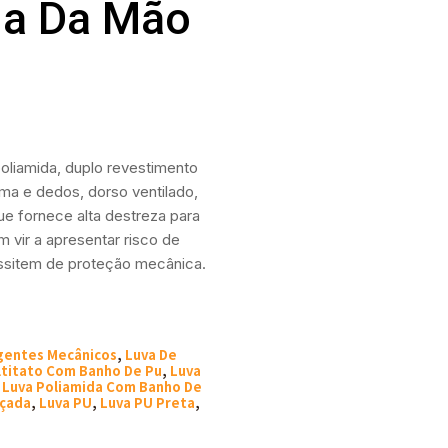
ma Da Mão
liamida, duplo revestimento
alma e dedos, dorso ventilado,
ue fornece alta destreza para
vir a apresentar risco de
essitem de proteção mecânica.
gentes Mecânicos
,
Luva De
ltitato Com Banho De Pu
,
Luva
,
Luva Poliamida Com Banho De
rçada
,
Luva PU
,
Luva PU Preta
,