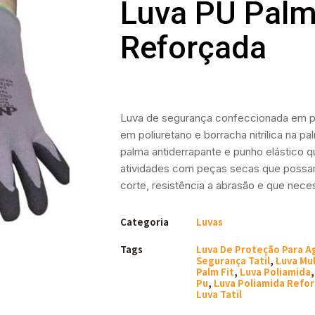
Luva PU Pal
Reforçada
Luva de segurança confeccionada em po
em poliuretano e borracha nitrílica na p
palma antiderrapante e punho elástico q
atividades com peças secas que possam 
corte, resistência a abrasão e que nec
Categoria
Luvas
Tags
Luva De Proteção Para A
Segurança Tatil
,
Luva Mu
Palm Fit
,
Luva Poliamida
Pu
,
Luva Poliamida Refo
Luva Tatil