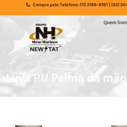
Compre pelo Telefone: (11) 3186-8181 | (92) 3
Quem Som
Luva PU Palma da mão