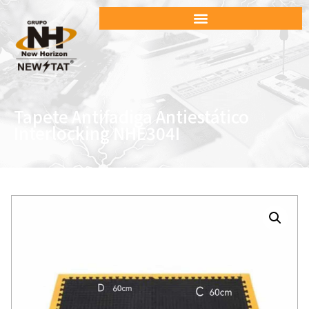
Tapete Antifadiga Antiestático
Interlocking NHE304I