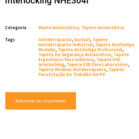
Interlocking NHE304I
Categoria
Manta Antiestática, Tapete Antiestático
Tags
Antiderrapante
,
Durável
,
Tapete
Antiderrapante Industrial
,
Tapete Antifadiga
Modular
,
Tapete Antifadiga Profissional
,
Tapete De Segurança Antiestático
,
Tapete
Ergonômico Para Indústria
,
Tapete ESD
Interlocking
,
Tapete ESD Para Laboratório
,
Tapete Modular Antiderrapante
,
Tapete
Para Estação De Trabalho Em Pé
Adicionar ao orçamento