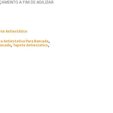
ÇAMENTO A FIM DE AGILIZAR
ete Antiestático
a Antiestatica Para Bancada
,
ancada
,
Tapete Antiestatico
,