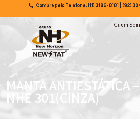
Compre pelo Telefone: (11) 3186-8181 | (92) 3
Quem Som
MANTA ANTIESTÁTICA –
NHE 301(CINZA)