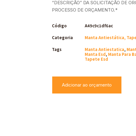
“DESCRIÇÃO” DA SOLICITAÇÃO DE OR
PROCESSO DE ORÇAMENTO.*
Código
A49c9c1df6ac
Categoria
Manta Antiestática, Tap
Tags
Manta Antiestatica
,
Mant
Manta Esd
,
Manta Para B
Tapete Esd
Adicionar ao orçamento