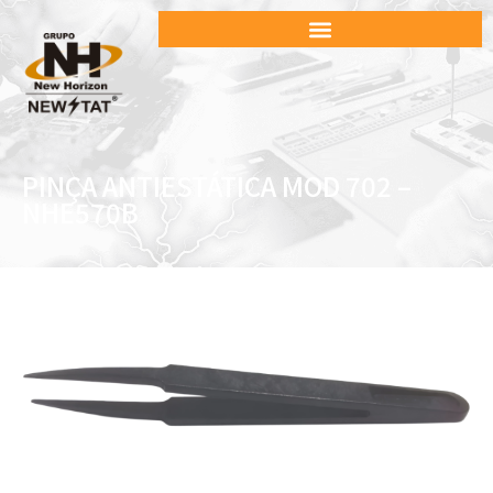
PINÇA ANTIESTÁTICA MOD 702 –
NHE570B