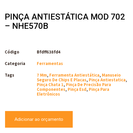
PINÇA ANTIESTÁTICA MOD 702
– NHE570B
Código
Bfdff638fd4
Categoria
Ferramentas
Tags
7 Mm
,
Ferramenta Antiestática
,
Manuseio
Seguro De Chips E Placas
,
Pinça Antiestatica
,
Pinça Chata 1
,
Pinça De Precisão Para
Componentes
,
Pinça Esd
,
Pinça Para
Eletrônicos
Adicionar ao orçamento