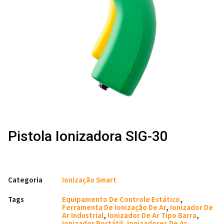
Pistola Ionizadora SIG-30
Categoria
Ionização Smart
Tags
Equipamento De Controle Estático
,
Ferramenta De Ionização De Ar
,
Ionizador De
Ar Industrial
,
Ionizador De Ar Tipo Barra
,
Ionizador Portátil
,
Ionizadores De Ar