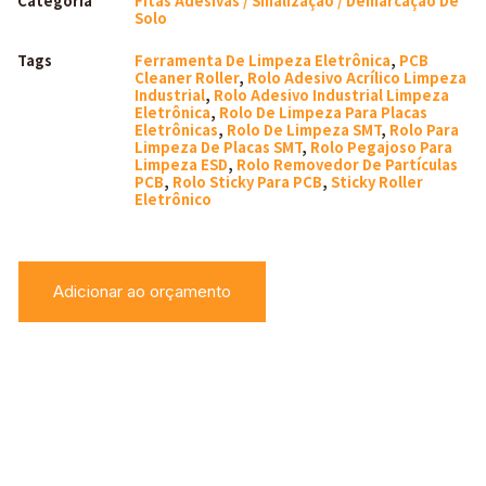
Categoria
Fitas Adesivas / Sinalização / Demarcação De
Solo
Tags
Ferramenta De Limpeza Eletrônica
,
PCB
Cleaner Roller
,
Rolo Adesivo Acrílico Limpeza
Industrial
,
Rolo Adesivo Industrial Limpeza
Eletrônica
,
Rolo De Limpeza Para Placas
Eletrônicas
,
Rolo De Limpeza SMT
,
Rolo Para
Limpeza De Placas SMT
,
Rolo Pegajoso Para
Limpeza ESD
,
Rolo Removedor De Partículas
PCB
,
Rolo Sticky Para PCB
,
Sticky Roller
Eletrônico
Adicionar ao orçamento