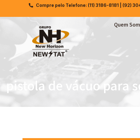
Compre pelo Telefone: (11) 3186-8181 | (92) 3
Quem Som
pistola de vácuo para 