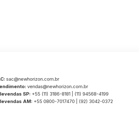
C:
sac@newhorizon.com.br
endimento:
vendas@newhorizon.com.br
levendas SP:
+55 (11) 3186-8181 | (11) 94568-4199
levendas AM:
+55 0800-7017470 | (92) 3042-0372