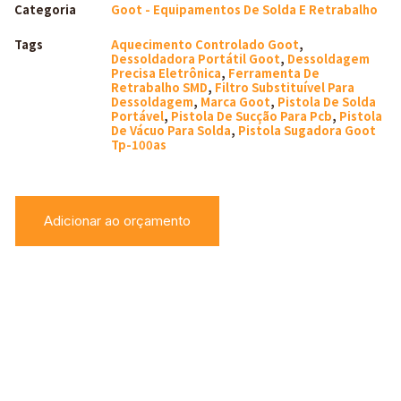
Categoria
Goot - Equipamentos De Solda E Retrabalho
Tags
Aquecimento Controlado Goot
,
Dessoldadora Portátil Goot
,
Dessoldagem
Precisa Eletrônica
,
Ferramenta De
Retrabalho SMD
,
Filtro Substituível Para
Dessoldagem
,
Marca Goot
,
Pistola De Solda
Portável
,
Pistola De Sucção Para Pcb
,
Pistola
De Vácuo Para Solda
,
Pistola Sugadora Goot
Tp-100as
Adicionar ao orçamento