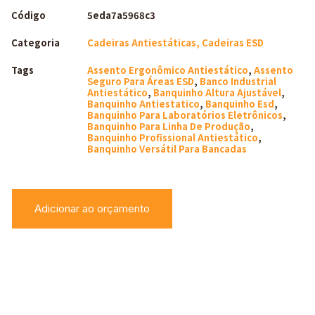
Código
5eda7a5968c3
Categoria
Cadeiras Antiestáticas, Cadeiras ESD
Tags
Assento Ergonômico Antiestático
,
Assento
Seguro Para Áreas ESD
,
Banco Industrial
Antiestático
,
Banquinho Altura Ajustável
,
Banquinho Antiestatico
,
Banquinho Esd
,
Banquinho Para Laboratórios Eletrônicos
,
Banquinho Para Linha De Produção
,
Banquinho Profissional Antiestático
,
Banquinho Versátil Para Bancadas
Adicionar ao orçamento