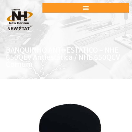
BANQUINHO ANTI-ESTÁTICO – NHE
650QEV Antiestática / NHE 650QCV
Comum