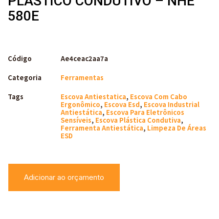
PLÁSTICO CONDUTIVO – NHE
580E
Código
Ae4ceac2aa7a
Categoria
Ferramentas
Tags
Escova Antiestatica
,
Escova Com Cabo
Ergonômico
,
Escova Esd
,
Escova Industrial
Antiestática
,
Escova Para Eletrônicos
Sensíveis
,
Escova Plástica Condutiva
,
Ferramenta Antiestática
,
Limpeza De Áreas
ESD
Adicionar ao orçamento