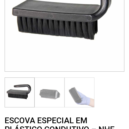
ESCOVA ESPECIAL EM