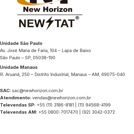
Unidade São Paulo
Av. José Maria de Faria, 104 – Lapa de Baixo
São Paulo – SP, 05038-190
Unidade Manaus
R. Aruanã, 250 – Distrito Industrial, Manaus – AM, 69075-040
SAC:
sac@newhorizon.com.br
Atendimento:
vendas@newhorizon.com.br
Televendas SP:
+55 (11) 3186-8181 | (11) 94568-4199
Televendas AM:
+55 0800-7017470 | (92) 3042-0372